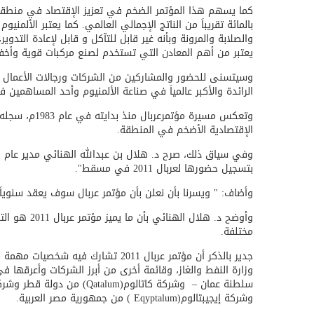
كما يسهم هذا المؤتمر الضخم في تعزيز الإقتصاد في منطقة
بالمائة تقريباَ من الناتج الإجمالي العالمي. كما يعتبر الألم
والصلابة والمرونة وبأنه غير قابل للتآكل و قابل لإعادة الت
يعتبر من أهم المعادن التي تستخدم لصنع مركبات قوية وأخف 
وسيتسنى للحضور والمشاركين من الشركات ورجالات الأعمال و
الرائدة والأكبر عالمياَ في صناعة الألمنيوم وأحد المساهمين في شرك
وتعكس مسيرة مؤتمرعربال منذ بدايته في عام
1983
م، سجله 
الإقتصادية الأضخم في المنطقة.
وفي سياق ذلك، صرح د. هلال بن عبدالله الهنائي مدير عام ا
بتسجيل حضورها لعربال 2011 في مسقط".
وأضاف: " ويسرنا بأن نعلن بأن مؤتمر عربال سوف يعقد سنوياَ 
مختلفة.
جدير بالذكر أن مؤتمر عربال 011
وزارة النفط والغاز، وقائمة أخرى من أبرز الشركات وأعرقها
سلطنة عمان – وشركة كاتالوم
(Qatalum)
من دولة قطر وشرك
وشركة إيجيبتالوم
(Eqyptalum )
من جمهورية مصر العربية.