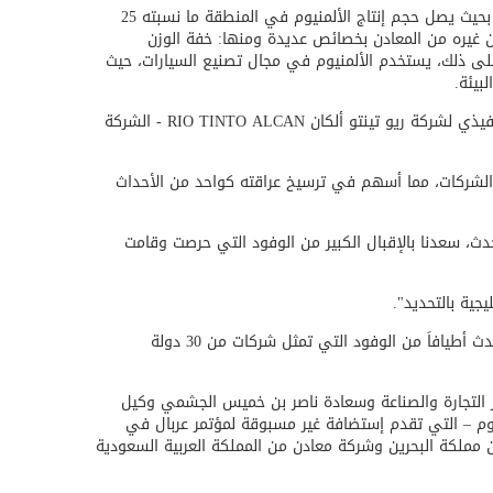
 بحيث
يصل حجم إنتاج الألمنيوم في المنطقة ما نسبته 25
 غيره من المعادن بخصائص عديدة ومنها: خفة الوزن
ل على ذلك، يستخدم الألمنيوم في مجال تصنيع السيارات، حيث
بيئة.
فيذي لشركة ريو تينتو ألكان
RIO TINTO ALCAN
- الشركة
 الشركات، مما أسهم في ترسيخ عراقته كواحد من الأحداث
ث، سعدنا بالإقبال الكبير من الوفود التي حرصت وقامت
جية بالتحديد".
وأوضح د. هلال الهنائي بأن ما يميز مؤتمر عربال 2011 هو التنوع الذي يتضح من خلال الوفود التي ستشارك في الحدث. حيث يستقبل الحدث أطيافاَ من الوفود التي تمثل شركات من 30 دولة
سعدي وزير التجارة والصناعة وسعادة ناصر بن خميس الجشمي وكيل
وم – التي تقدم إستضافة غير مسبوقة لمؤتمر عربال في
مملكة البحرين وشركة معادن من المملكة العربية السعودية