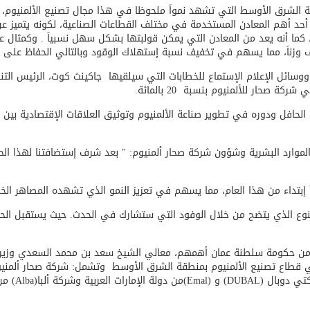
 الشرق الأوسط التي تشهد نمواَ ملحوظا في هذا مجال تصنيع الألمنيوم،
نيوم أحد أهم المعادن المستخدمة في مختلف القطاعات الصناعية، لكونه يتميز
عن
دوير، كما أنه يعد من المعادن التي يمكن قولبتها بشكل سهل نسبياَ . وكمثا
وزناَ، مما يسهم في تخفيف نسبة إستهلاك الوقود وبالتالي الحفاظ على ال
وسائل الإعلام الإستماع للخطابات التي سيلقيها جاكينث
كوت، الرئيس التن
ة صحار للألمنيوم بنسبة 20 بالمائة.
الحافل ودوره في تطوير صناعة الألمنيوم وتوثيق العلاقات الإقتصادية بين
لموارد البشرية وشؤون شركة صحار ألمنيوم: " بعد شرف إستضافتنا لهذا الحد
إبتداء من هذا العام، مما يسهم في تعزيز النمو الذي تشهده المصاهر الخلي
2 تشارك فيه شخصيات مهمة من حكومة سلطنة عمان أهمهم، معالي الشيخ سعد بن محمد ال
 في قطاع تصنيع الألمنيوم بمنطقة الشرق الأوسط وتشمل: شركة صحار ألمني
تي دوبال
(DUBAL)
و
(Emal)
من دولة الإمارات العربية وشركة ألبا
(Alba)
من 