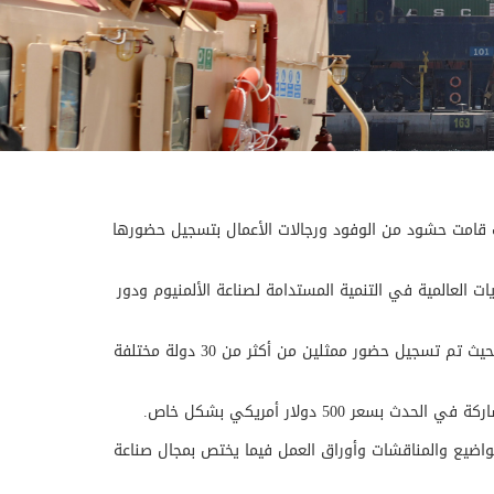
مان إهتماماَ واسعاَ، حيث قامت حشود من الوفود ورجالات الأعمال بتسجيل حضورها
ث المصاهر العالمية - في الفترة بين 14 و 16 أكتوبر الضوء على ( التحديات العالمية في التنمية المستدامة لصناعة الألمنيوم ودور
وأوضحت شركة صحار للألمنيوم بأنها أكدت حضورأعداد كبيرة من الوفود والشخصيات الإقتصادية المهمة والممثلين من مختلف الشركات ، بحيث تم تسجيل حضور ممثلين من أكثر من 30 دولة مختلفة
5 دولار أمريكي بشكل خاص.
 مسقط، حيث سيتم طرح مجموعة من المواضيع والمناقشات وأوراق العمل فيما يختص بمجال صناعة