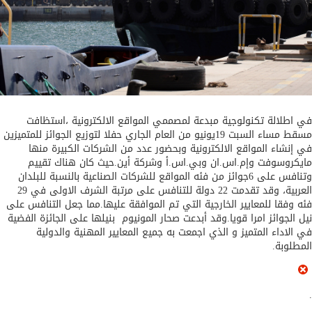
اطلالة تكنولوجية مبدعة لمصممي المواقع الالكترونية ،استظافت
مسقط مساء السبت 19يونيو من العام الجاري حفلا لتوزيع الجوائز للمتميزين
إنشاء المواقع الالكترونية وبحضور عدد من الشركات الكبيرة منها
كروسوفت وإم.اس.ان وبي.اس.أ وشركة أين.حيث كان هناك تقييم
وتنافس على 6جوائز من فئه المواقع للشركات الصناعية بالنسبة للبلدان
العربية، وقد تقدمت 22 دولة للتنافس على مرتبة الشرف الاولى في 29
 وفقا للمعايير الخارجية التي تم الموافقة عليها.مما جعل التنافس على
 الجوائز امرا قويا.وقد أبدعت صحار المونيوم بنيلها على الجائزة الفضية
الاداء المتميز و الذي اجمعت به جميع المعايير المهنية والدولية
طلوبة.