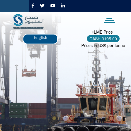
وز
ى
محتوى
رئيسي
LME Price
English
CASH
3195.00
Prices in US$ per tonne