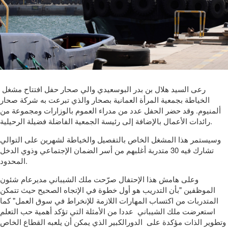
رعى السيد هلال بن بدر البوسعيدي والي صحار حفل افتتاح مشغل
الخياطة بجمعية المرأة العمانية بصحار والذي تبرعت به شركة صحار
ألمنيوم. وقد حضر الحفل عدد من مدراء العموم بالوزارات ومجموعة من
رائدات الأعمال بالإضافة إلى رئيسة الجمعية الفاضلة فضيلة الرحيلية.
وسيستمر هذا المشغل الخاص بالتفصيل والخياطة لشهرين على التوالي
تشارك فيه 30 متدربة أغلبهم من أسر الضمان الإجتماعي وذوي الدخل
المحدود.
وعلى هامش هذا الإحتفال صرّحت ملك الشيباني مديرعام شئون
الموظفين "بأن التدريب هو أول خطوة في الإتجاه الصحيح حيث تتمكن
المتدربات من اكتساب المهارات اللازمة للإنخراط في سوق العمل" كما
استعرضت ملك الشيباني عددا من الأمثلة التي تؤكد أهمية حب التعلم
وتطوير الذات مؤكدة على الدورالكبير الذي يمكن أن يلعبه القطاع الخاص